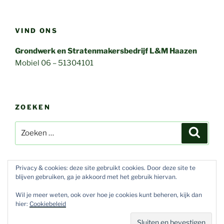
e
o
l
n
b
d
VIND ONS
o
o
Grondwerk en Stratenmakersbedrijf L&M Haazen
o
n
Mobiel 06 – 51304101
k
ZOEKEN
Zoeken
Zoeke
naar:
Privacy & cookies: deze site gebruikt cookies. Door deze site te
blijven gebruiken, ga je akkoord met het gebruik hiervan.
E-
Wil je meer weten, ook over hoe je cookies kunt beheren, kijk dan
mail
hier:
Cookiebeleid
Ondersteund door WordPress