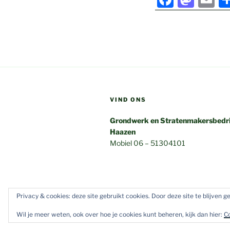
a
a
m
c
st
ai
e
o
l
b
d
o
o
o
n
VIND ONS
k
Grondwerk en Stratenmakersbedr
Haazen
Mobiel 06 – 51304101
Privacy & cookies: deze site gebruikt cookies. Door deze site te blijven 
E-
mail
Wil je meer weten, ook over hoe je cookies kunt beheren, kijk dan hier:
C