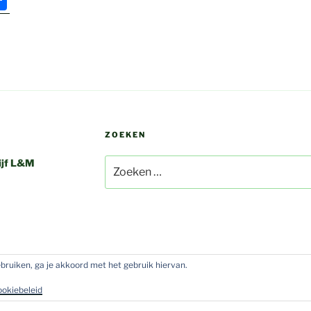
el
e
n
ZOEKEN
Zoeken
ijf L&M
naar:
gebruiken, ga je akkoord met het gebruik hiervan.
Ondersteund door WordPress
ookiebeleid