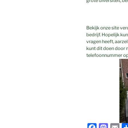
grote diversiteit, be
Bekijk onze site ver
bedrijf. Hopelijk ku
vragen heeft, aarzel
kunt dit doen door 
telefoonnummer op
F
M
E